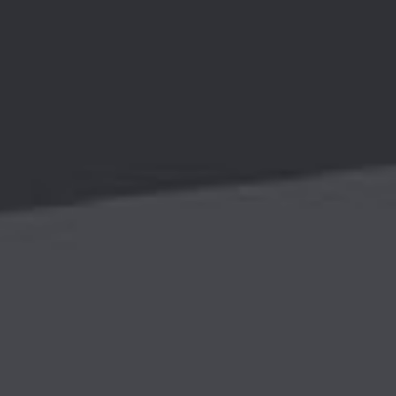
欢迎来到bte365真正的网站-（中国）官方网站官网
bte365真正的网
Wuxi Huiling Machinery Co.
bte365真正的网站-（中国）官方网站
公司简介
产品
888
888
888
888
888
888