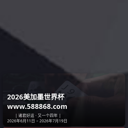
压铸机配件
本公司是一家集产品开发、精密
真空泵配件
制造、产品生产于一体的新型高
业，公司通过了TS16949，IS90
其它配件
证。主要加工设备有数控车床、
本马扎克车铣复合加工中心和马
bte365真正的网站-（中国
镗铣加工中心，各类普通型机床..
本公司是一家集产品开发、精密
制造、产品生产于一体的新型高
业，公司通过了TS16949，IS90
证。主要加工设备有数控车床、